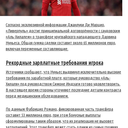
Согласно эксклюзивной информации Джанлуки Ди Марцио,
«Ливерпуль» достиг принципиальной договорённости с саудовским
«Аль-Хилалем» о трансфере уругвайского нападающего Дарвина
Нуньеса. Общая сумма сделки составит около 65 миллионов евро,
включая переменные составляющие.
Рекордные зарплатные требования игрока
Источники сообщают, что Нуньес выдвинул исключительно высокие
требования по заработной плате, которые руководство «Аль-
Хилаля» под руководством Симоне Индзаги готово удовлетворить.
В настоящее время стороны уточняют последние детали контракта
перед медицинским обследованием.
По данным Фабрицио Романо, фиксированная часть трансфера
составит 53 миллиона евро, при этом бонусные выплаты
сформулированы таким образом, что их реализация не вызовет
затруднений. Этот трансфер может стать одним из самых громких