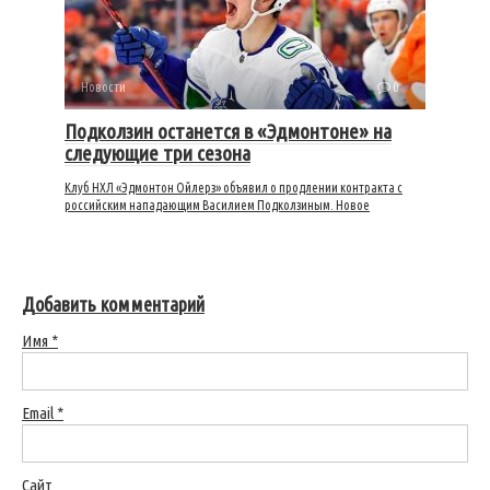
Новости
0
Подколзин останется в «Эдмонтоне» на
следующие три сезона
Клуб НХЛ «Эдмонтон Ойлерз» объявил о продлении контракта с
российским нападающим Василием Подколзиным. Новое
Добавить комментарий
Имя
*
Email
*
Сайт