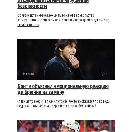
откладывается из-за нарушений
безопасности
В руководстве «Барселоны» выражают недовольство
затянувшимся процессом возвращения на родной стадион. Как
стало известно
Новости
0
Конте объяснил эмоциональную реакцию
де Брюйне на замену
Главный тренер «Наполи» Антонио Конте высказался по поводу
недовольства Кевина де Брюйне, которое бельгийский