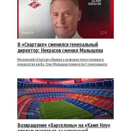
Новости
0
В «Спартаке» сменился генеральный
директор: Некрасов сменил Малышева
Московский «Спартак» объявил о кадровых перестановках в
руководстве клуба. Олег Малышев покинул пост генерального
Новости
0
Возвращение «Барселоны» на «Камп Ноу»