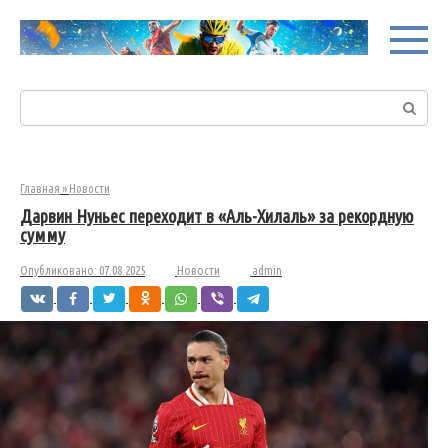
Перейти
к
контенту
Поиск:
Главная
»
Новости
Дарвин Нуньес переходит в «Аль-Хилаль» за рекордную
сумму
Опубликовано:
07.08.2025
Новости
admin