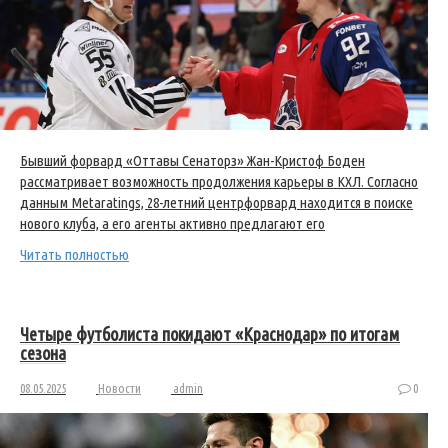
Бывший форвард «Оттавы Сенаторз» Жан-Кристоф Боден
рассматривает возможность продолжения карьеры в КХЛ. Согласно
данным Metaratings, 28-летний центрфорвард находится в поиске
нового клуба, а его агенты активно предлагают его
Читать полностью
Четыре футболиста покидают «Краснодар» по итогам
сезона
08.05.2025
Новости
admin
0