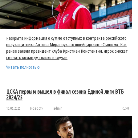
Раскрыта информация о сумме отступных в контракте российского
полузащитника Антона Миранчука со швейцарским «Сьоном». Как
ранее заявил президент клуба Кристиан Константин, игрок сможет
сменить команду только в случае
Читать полностью
ЦСКА первым вышел в финал сезона Единой лиги ВТБ
2024/25
16.05.2025
Новости
admin
0