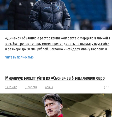
«Динамо» объявило о расторжении контракта с Марцелом Личкой 1
мая. Экс-тренер теперь может претендовать на выплату неустойки
в размере до 60 млн рублей. Согласно инсайдеру Ивану Карпову, в
Читать полностью
Миранчук может уйти из «Сьона» за 6 миллионов евро
19.05.2025
Новости
admin
0