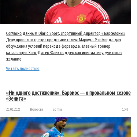
Согласно данным Diario Sport, спортивный директор «Барселоны»
Деку провел встречу с представителем Маркуса Рэшфорда для
обсуждения условий перехода форварда. Главный тренер
каталонцев Ханс-Дитер Флик поддержал инициативу, учитывая
желание
Читать полностью
«Ни одного достижения»: Барриос — о провальном сезоне
«Зенита»
26.05.2025
Новости
admin
0