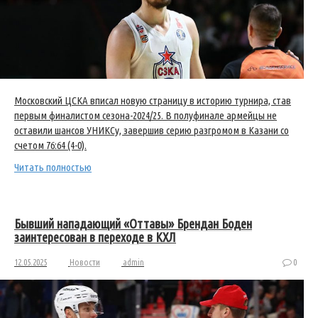
Московский ЦСКА вписал новую страницу в историю турнира, став
первым финалистом сезона-2024/25. В полуфинале армейцы не
оставили шансов УНИКСу, завершив серию разгромом в Казани со
счетом 76:64 (4-0).
Читать полностью
Бывший нападающий «Оттавы» Брендан Боден
заинтересован в переходе в КХЛ
12.05.2025
Новости
admin
0