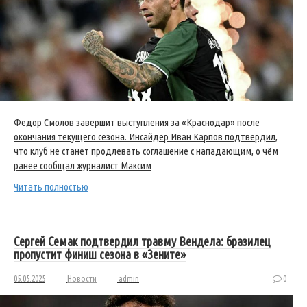
Федор Смолов завершит выступления за «Краснодар» после
окончания текущего сезона. Инсайдер Иван Карпов подтвердил,
что клуб не станет продлевать соглашение с нападающим, о чём
ранее сообщал журналист Максим
Читать полностью
Сергей Семак подтвердил травму Вендела: бразилец
пропустит финиш сезона в «Зените»
05.05.2025
Новости
admin
0