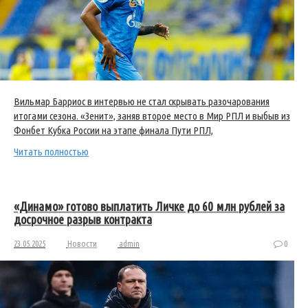
Вильмар Барриос в интервью не стал скрывать разочарования
итогами сезона. «Зенит», заняв второе место в Мир РПЛ и выбыв из
Фонбет Кубка России на этапе финала Пути РПЛ,
Читать полностью
«Динамо» готово выплатить Личке до 60 млн рублей за
досрочное разрыв контракта
23.05.2025
Новости
admin
0