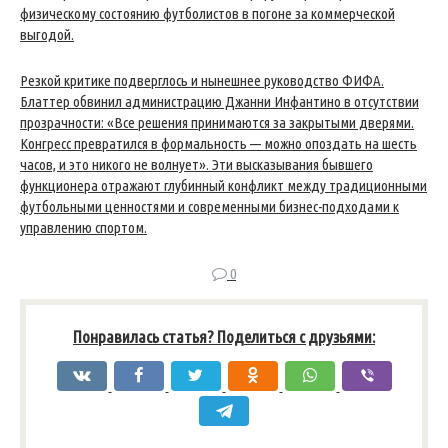
физическому состоянию футболистов в погоне за коммерческой
выгодой.
Резкой критике подверглось и нынешнее руководство ФИФА.
Блаттер обвинил администрацию Джанни Инфантино в отсутствии
прозрачности: «Все решения принимаются за закрытыми дверями.
Конгресс превратился в формальность — можно опоздать на шесть
часов, и это никого не волнует». Эти высказывания бывшего
функционера отражают глубинный конфликт между традиционными
футбольными ценностями и современными бизнес-подходами к
управлению спортом.
0
Понравилась статья? Поделиться с друзьями: