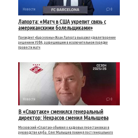
Новости
0
Лапорта: «Матч в США укрепит связь с
американскими болельщиками»
Президент «Барселоны» Жоан Лапорта выразил удовлетворение
решением УЕФА, разрешившим в исключительном порядке
провести матч
Новости
0
В «Спартаке» сменился генеральный
директор: Некрасов сменил Малышева
Московский «Спартак» объявил о кадровых перестановках в
руководстве клуба. Олег Малышев покинул пост генерального