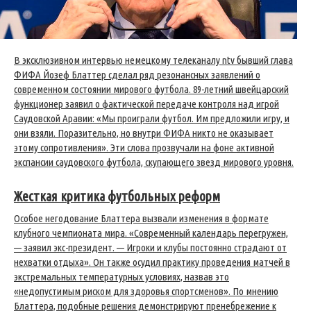
В эксклюзивном интервью немецкому телеканалу ntv бывший глава
ФИФА Йозеф Блаттер сделал ряд резонансных заявлений о
современном состоянии мирового футбола. 89-летний швейцарский
функционер заявил о фактической передаче контроля над игрой
Саудовской Аравии: «Мы проиграли футбол. Им предложили игру, и
они взяли. Поразительно, но внутри ФИФА никто не оказывает
этому сопротивления». Эти слова прозвучали на фоне активной
экспансии саудовского футбола, скупающего звезд мирового уровня.
Жесткая критика футбольных реформ
Особое негодование Блаттера вызвали изменения в формате
клубного чемпионата мира. «Современный календарь перегружен,
— заявил экс-президент. — Игроки и клубы постоянно страдают от
нехватки отдыха». Он также осудил практику проведения матчей в
экстремальных температурных условиях, назвав это
«недопустимым риском для здоровья спортсменов». По мнению
Блаттера, подобные решения демонстрируют пренебрежение к