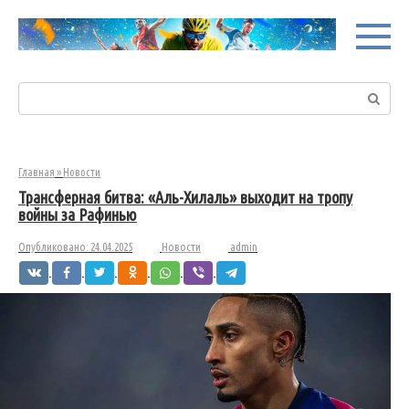
Перейти
к
контенту
Поиск:
Главная
»
Новости
Трансферная битва: «Аль-Хилаль» выходит на тропу
войны за Рафинью
Опубликовано:
24.04.2025
Новости
admin