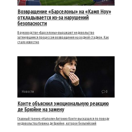
Возвращение «Барселоны» на «Камп Ноу»
откладывается из-за нарушений
безопасности
В руководстве «Барселоны» выражают недовольство
затянувшимся процессом возвращения на родной стадион. Как
стало известно
Новости
0
Конте объяснил эмоциональную реакцию
де Брюйне на замену
Главный тренер «Наполи» Антонио Конте высказался по поводу
недовольства Кевина де Брюйне, которое бельгийский