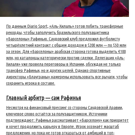
По данным Diario Sport, «Аль-Хилаль» готов побить трансферные
рекорды, чтобы заполучить бразильского полузащитника
«Барселоны» Рафинью. Саудовский клуб предложил футболисту
четырёхлетний контракт с общим доходом в $200 млн — по $50 млн
за сезон. Для «Барселоны» арабская сторона готова выделить €100
млн, но каталонцы категорически против сделки. Делегация «Аль-
Хилаля» уже провела переговоры в Испании, обсуждая не только
трансфер Рафиньи, но и других целей. Однако спортивные
директоры «Блауграны» намерены использовать все рычаги, чтобы
сохранить игрока в составе.
Главный арбитр — сам Рафинья
Несмотря на финансовый прессинг со стороны Саудовской Аравии,
ключевое слово остаётся за полузащитником. Источники
подтверждают: Рафинья рассматривает «Барселону» как приоритет
и хочет продолжить карьеру в Европе. Игрок осознаёт масштаб
предложения, но пока не готов отказаться от амбиций в топ-