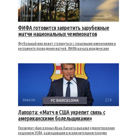
Новости
0
ФИФА готовится запретить зарубежные
матчи национальных чемпионатов
Футбольный мир может столкнуться с серьезными изменениями в
регламенте проведения матчей. ФИФА начала юридические
Новости
0
Лапорта: «Матч в США укрепит связь с
американскими болельщиками»
Президент «Барселоны» Жоан Лапорта выразил удовлетворение
решением УЕФА, разрешившим в исключительном порядке